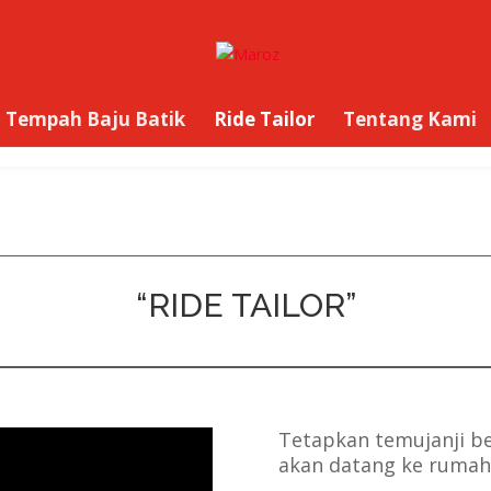
Tempah Baju Batik
Ride Tailor
Tentang Kami
“RIDE TAILOR”
Tetapkan temujanji b
akan datang ke rumah